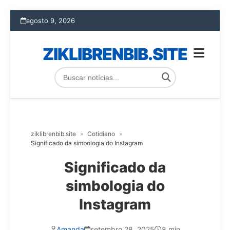
agosto 9, 2026
ZIKLIBRENBIB.SITE
ziklibrenbib.site
»
Cotidiano
»
Significado da simbologia do Instagram
Significado da
simbologia do
Instagram
Amanda
setembro 28, 2025
8 min