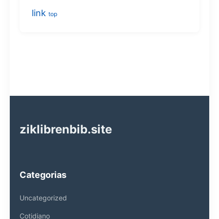
link
top
ziklibrenbib.site
Categorias
Uncategorized
Cotidiano