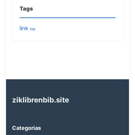
Tags
link
top
ziklibrenbib.site
Categorias